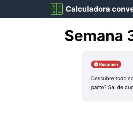
Saltar
Calculadora conv
al
contenido
Semana 3
Resumen
Descubre todo so
parto? Sal de dud