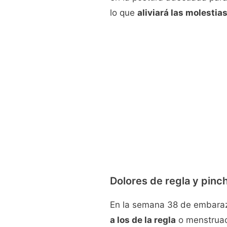
lo que
aliviará las molestia
Dolores de regla y pinc
En la semana 38 de embara
a los de la regla
o menstruac