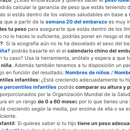
arazo
: ¿Estás embarazada y quieres saber el
peso idea
odrás calcular la ganancia de peso que estás teniendo d
ás si estás dentro de los valores saludables en base a 
 que a partir de la
semana 20 del embarazo
es muy i
les tu peso
para asegurarte que estás dentro de los lí
o lo haces lo suficiente, podrías poner en riesgo el de
a?
: Si la ecografía aún no te ha desvelado el sexo del b
niña?
podrás basarte en el el
calendario chino del emb
n tu caso? Usa la herramienta, anótalo y espera a que t
 niña
. Además también tenemos a tu disposición un pa
jo en función del resultado:
Nombres de niños
/
Nombr
tiles infantiles:
¿Está creciendo adecuadamente tu hi
e percentiles infantiles
podrás
comparar su altura y p
porporcionados por la Organización Mundial de la Salud
tura en un rango
de 0 a 60 mese
s por lo que tienes una
 está creciendo según la media, por encima de ella o se
iciente.
fantil
: Si quieres saber si tu hijo
tiene un peso adecua