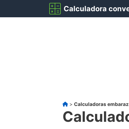
Saltar
Calculadora conv
al
contenido
>
Calculadoras embaraz
Calculad