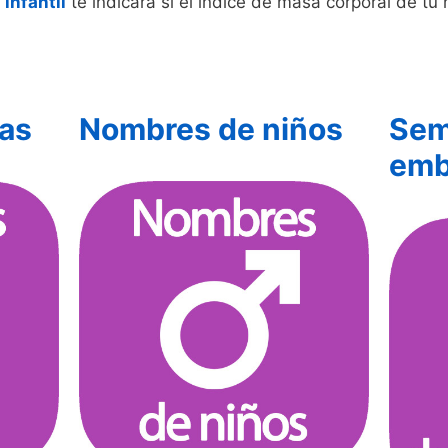
infantil
te indicará si el índice de masa corporal de tu 
as
Nombres de niños
Sem
emb