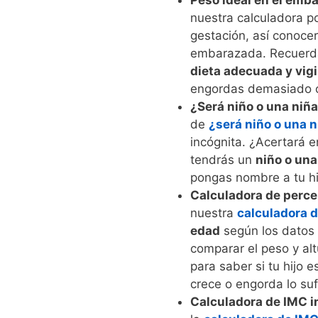
Peso ideal en el emb
nuestra calculadora p
gestación, así conocer
embarazada. Recuerda
dieta adecuada y vigi
engordas demasiado o n
¿Será niño o una niñ
de
¿será niño o una 
incógnita. ¿Acertará e
tendrás un
niño o una
pongas nombre a tu hi
Calculadora de percen
nuestra
calculadora d
edad
según los datos 
comparar el peso y al
para saber si tu hijo
crece o engorda lo suf
Calculadora de IMC in