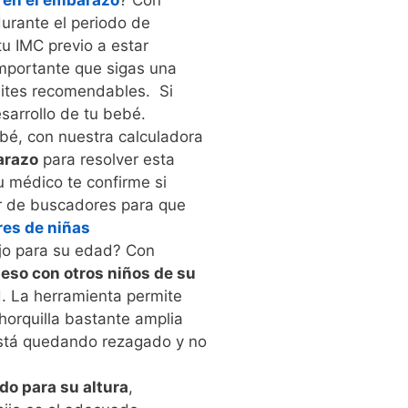
l en el embarazo
? Con
urante el periodo de
tu IMC previo a estar
mportante que sigas una
mites recomendables. Si
sarrollo de tu bebé.
ebé, con nuestra calculadora
arazo
para resolver esta
u médico te confirme si
r de buscadores para que
es de niñas
jo para su edad? Con
eso con otros niños de su
. La herramienta permite
 horquilla bastante amplia
 está quedando rezagado y no
do para su altura
,