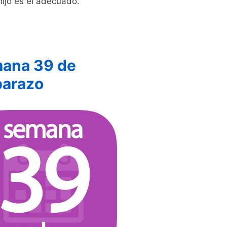
hijo es el adecuado.
ana 39 de
arazo