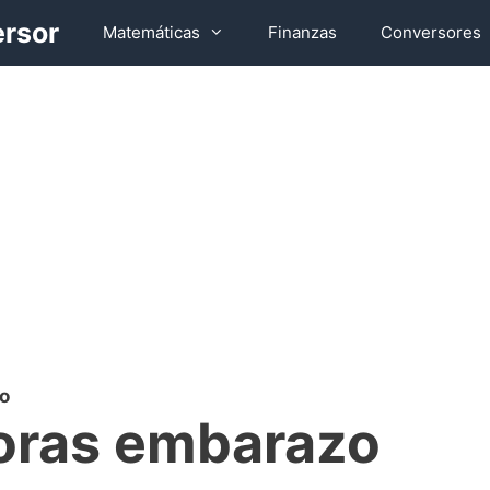
ersor
Matemáticas
Finanzas
Conversores
o
oras embarazo