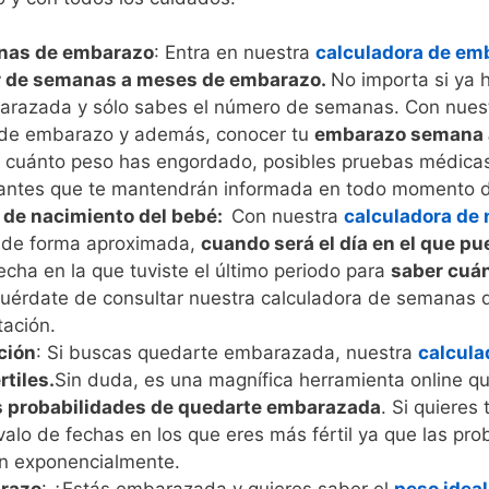
nas de embarazo
: Entra en nuestra
calculadora de em
r de semanas a meses de embarazo.
No importa si ya 
arazada y sólo sabes el número de semanas. Con nuest
de embarazo y además, conocer tu
embarazo semana 
, cuánto peso has engordado, posibles pruebas médicas
santes que te mantendrán informada en todo momento d
 de nacimiento del bebé:
Con nuestra
calculadora de 
 de forma aproximada,
cuando será el día en el que pu
echa en la que tuviste el último periodo para
saber cuá
uérdate de consultar nuestra calculadora de semanas 
tación.
ción
: Si buscas quedarte embarazada, nuestra
calcula
rtiles.
Sin duda, es una magnífica herramienta online qu
s probabilidades de quedarte embarazada
. Si quieres
rvalo de fechas en los que eres más fértil ya que las p
 exponencialmente.