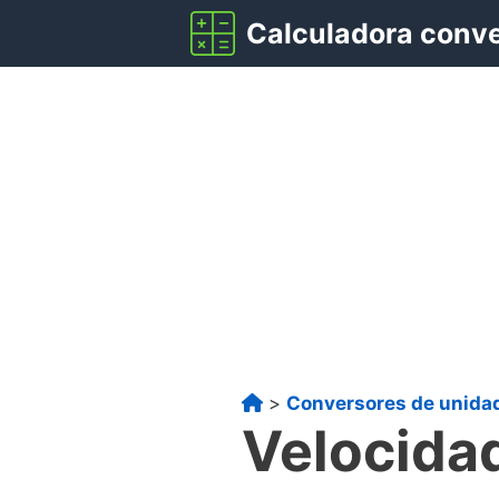
Saltar
Calculadora conv
al
contenido
>
Conversores de unida
Velocida