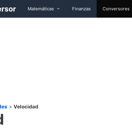
ersor
Matemáticas
Finanzas
Conversores
des
>
Velocidad
d