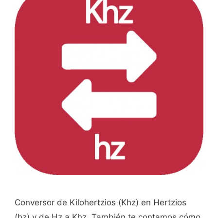
Conversor de Kilohertzios (Khz) en Hertzios
(hz) y de Hz a Khz. También te contamos cómo