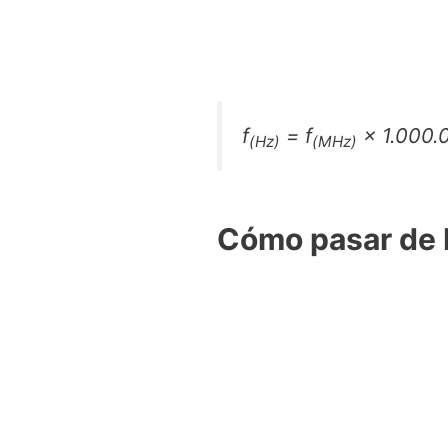
f
=
f
× 1.000.
(Hz)
(MHz)
Cómo pasar de H