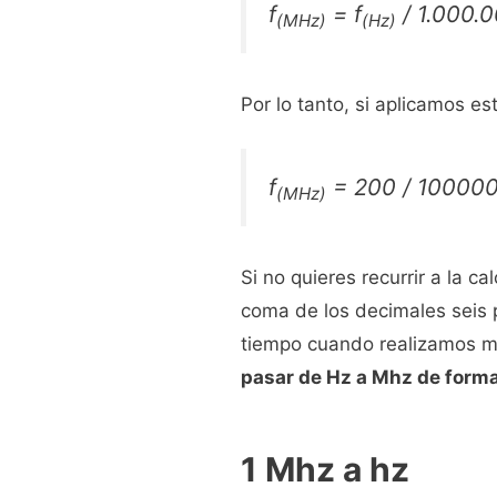
f
=
f
/ 1.000.
(MHz)
(Hz)
Por lo tanto, si aplicamos e
f
=
200
/ 100000
(MHz)
Si no quieres recurrir a la c
coma de los decimales seis 
tiempo cuando realizamos mu
pasar de Hz a Mhz de form
1 Mhz a hz