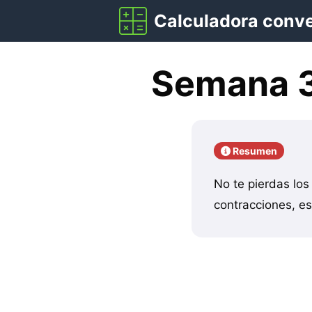
Saltar
Calculadora conv
al
contenido
Semana 3
Resumen
No te pierdas lo
contracciones, es