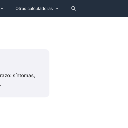
Otras calculadoras
azo: síntomas,
.