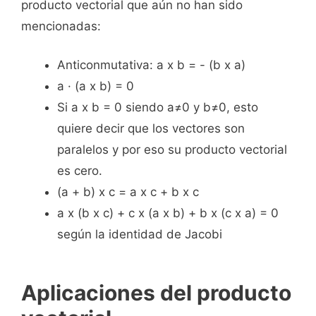
producto vectorial que aún no han sido
mencionadas:
Anticonmutativa: a x b = - (b x a)
a · (a x b) = 0
Si a x b = 0 siendo a≠0 y b≠0, esto
quiere decir que los vectores son
paralelos y por eso su producto vectorial
es cero.
(a + b) x c = a x c + b x c
a x (b x c) + c x (a x b) + b x (c x a) = 0
según la identidad de Jacobi
Aplicaciones del producto