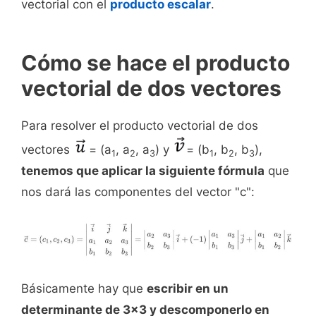
vectorial con el
producto escalar
.
Cómo se hace el producto
vectorial de dos vectores
Para resolver el producto vectorial de dos
vectores
= (a
, a
, a
) y
= (b
, b
, b
),
1
2
3
1
2
3
tenemos que aplicar la siguiente fórmula
que
nos dará las componentes del vector "c":
Básicamente hay que
escribir en un
determinante de 3x3 y descomponerlo en