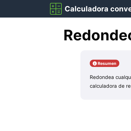
Saltar
Calculadora conv
al
contenido
Redondeo
Resumen
Redondea cualqui
calculadora de r