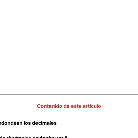
Contenido de este artículo
edondean los decimales
de decimales acabados en 5