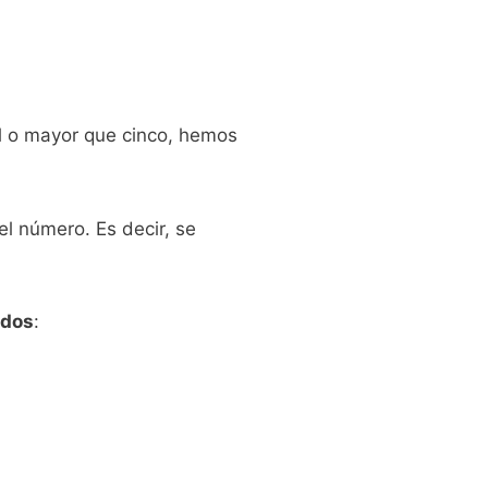
al o mayor que cinco, hemos
l número. Es decir, se
ados
: