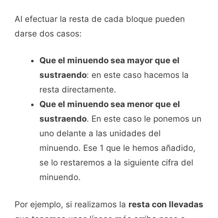
Al efectuar la resta de cada bloque pueden
darse dos casos:
Que el minuendo sea mayor que el
sustraendo
: en este caso hacemos la
resta directamente.
Que el minuendo sea menor que el
sustraendo
. En este caso le ponemos un
uno delante a las unidades del
minuendo. Ese 1 que le hemos añadido,
se lo restaremos a la siguiente cifra del
minuendo.
Por ejemplo, si realizamos la
resta con llevadas