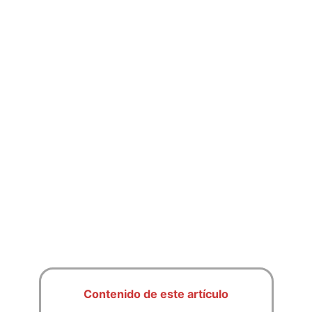
Contenido de este artículo