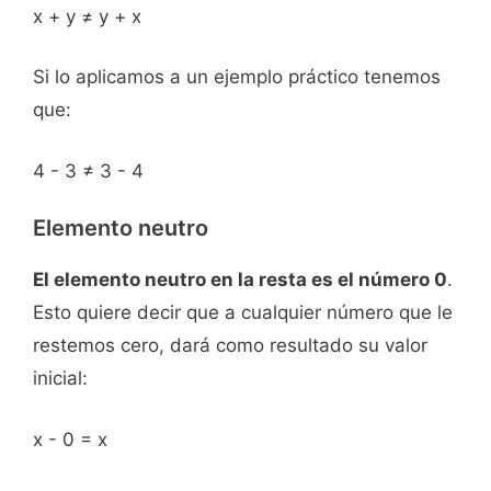
x + y ≠ y + x
Si lo aplicamos a un ejemplo práctico tenemos
que:
4 - 3 ≠ 3 - 4
Elemento neutro
El elemento neutro en la resta es el número 0
.
Esto quiere decir que a cualquier número que le
restemos cero, dará como resultado su valor
inicial:
x - 0 = x