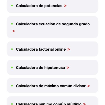
Calculadora de potencias
Calculadora ecuación de segundo grado
Calculadora factorial online
Calculadora de hipotenusa
Calculadora de máximo común divisor
Calculadora mínimo común múltiplo