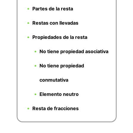
Partes de la resta
Restas con llevadas
Propiedades de la resta
No tiene propiedad asociativa
No tiene propiedad
conmutativa
Elemento neutro
Resta de fracciones