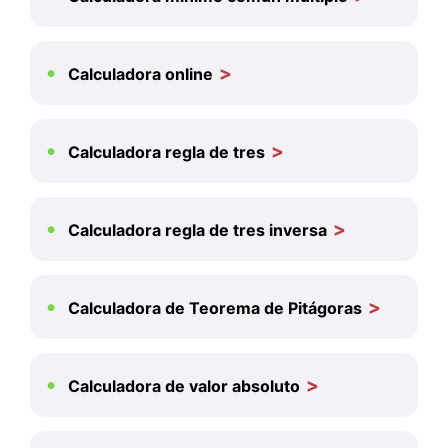
Calculadora online
Calculadora regla de tres
Calculadora regla de tres inversa
Calculadora de Teorema de Pitágoras
Calculadora de valor absoluto