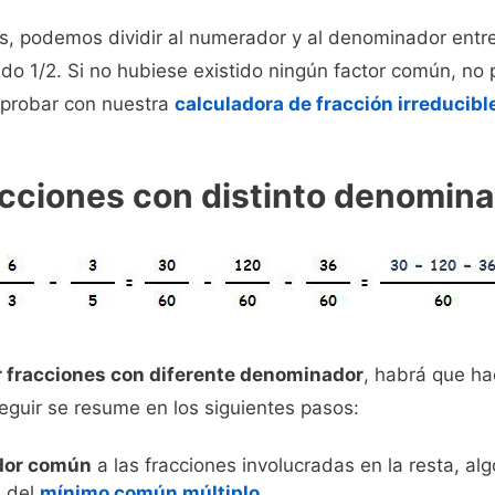
ás, podemos dividir al numerador y al denominador entr
o 1/2. Si no hubiese existido ningún factor común, no p
mprobar con nuestra
calculadora de fracción irreducibl
acciones con distinto denomin
r fracciones con diferente denominador
, habrá que ha
eguir se resume en los siguientes pasos:
dor común
a las fracciones involucradas en la resta, a
 del
mínimo común múltiplo
.