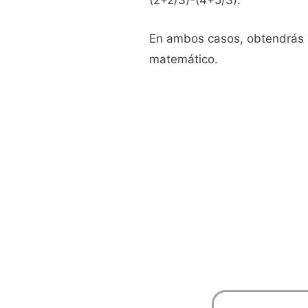
(2+2/3)-(4+5/3).
En ambos casos, obtendrás l
matemático.