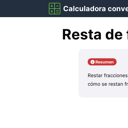
Saltar
Calculadora conv
al
contenido
Resta de 
Resumen
Restar fraccione
cómo se restan fr