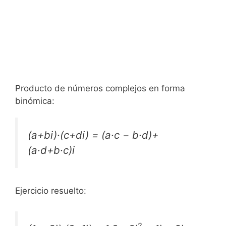
Producto de números complejos en forma
binómica:
(a+bi)·(c+di) = (a·c − b·d)+
(a·d+b·c)i
Ejercicio resuelto:
2