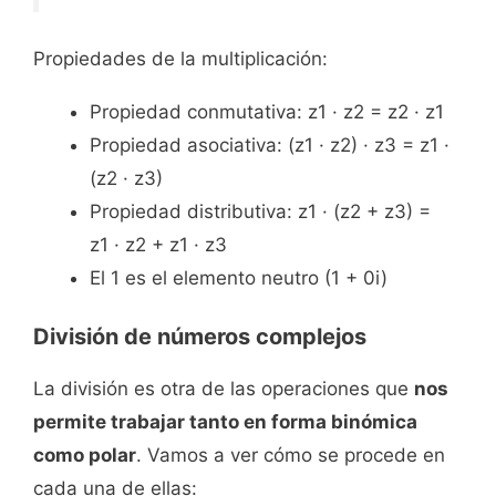
Propiedades de la multiplicación:
Propiedad conmutativa: z1 · z2 = z2 · z1
Propiedad asociativa: (z1 · z2) · z3 = z1 ·
(z2 · z3)
Propiedad distributiva: z1 · (z2 + z3) =
z1 · z2 + z1 · z3
El 1 es el elemento neutro (1 + 0i)
División de números complejos
La división es otra de las operaciones que
nos
permite trabajar tanto en forma binómica
como polar
. Vamos a ver cómo se procede en
cada una de ellas: