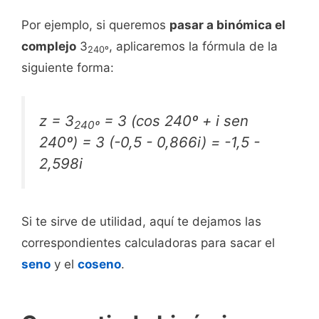
Por ejemplo, si queremos
pasar a binómica el
complejo
3
, aplicaremos la fórmula de la
240º
siguiente forma:
z = 3
= 3 (cos 240º +
i
sen
240º
240º) = 3 (-0,5 - 0,866i) = -1,5 -
2,598i
Si te sirve de utilidad, aquí te dejamos las
correspondientes calculadoras para sacar el
seno
y el
coseno
.