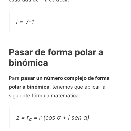
i = √-1
Pasar de forma polar a
binómica
Para
pasar un número complejo de forma
polar a binómica
, tenemos que aplicar la
siguiente fórmula matemática:
z = r
= r (cos α +
i
sen α)
α