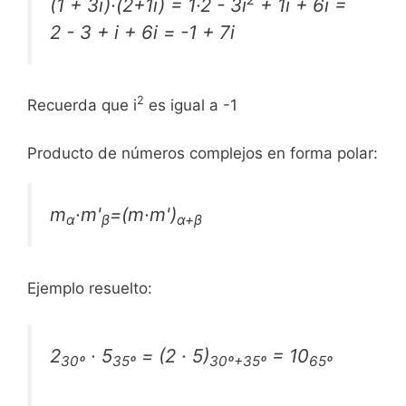
(1 + 3i)·(2+1i) = 1·2 - 3i
+ 1i + 6i =
2 - 3 + i + 6i = -1 + 7i
2
Recuerda que i
es igual a -1
Producto de números complejos en forma polar:
m
·m'
=(m·m')
α
β
α+β
Ejemplo resuelto:
2
· 5
= (2 · 5)
= 10
30º
35º
30º+35º
65º