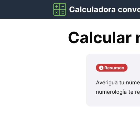
Saltar
Calculadora conv
al
contenido
Calcular 
Resumen
Averigua tu númer
numerología te re