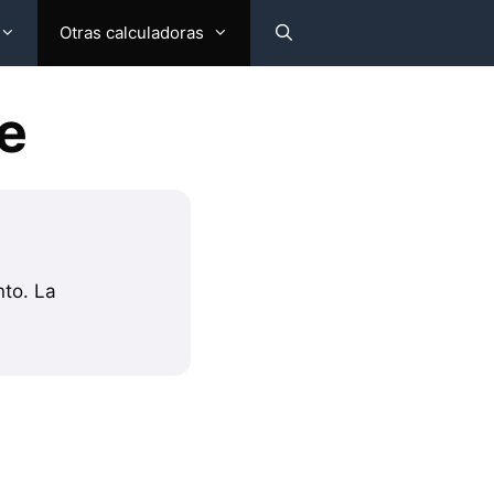
Otras calculadoras
e
nto. La