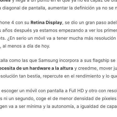
iones
y llega a un punto en el que ya no es capaz de dis
 diagonal de pantalla, aumentar la definición ya no se 
Phone 4 con su
Retina Display
, se dio un gran paso adel
os años después ya estamos empezando a ver los primer
ts. ¿En serio un móvil va a tener mucha más resolució
, al menos a día de hoy.
alla como las que Samsung incorpora a sus flagship se 
cesita de un hardware a la altura
y creedme, mover jue
olución tan bestia, repercute en el rendimiento y lo que
escoger un móvil con pantalla a Full HD y otro con res
 ni un segundo, coge el de menor densidad de píxeles
gen va a ser mínima y la autonomía, a igualdad de capa