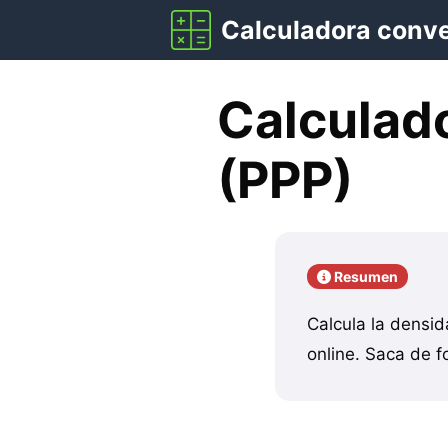
Saltar
Calculadora conv
al
contenido
Calculado
(PPP)
Resumen
Calcula la densid
online. Saca de fo