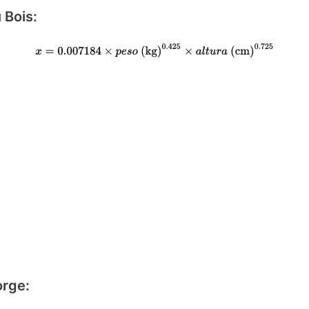
 Bois:
orge: