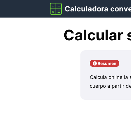
Saltar
Calculadora conv
al
contenido
Calcular 
Resumen
Calcula online la
cuerpo a partir d