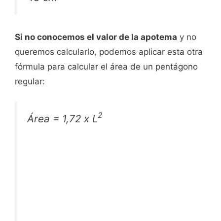
Si no conocemos el valor de la apotema
y no
queremos calcularlo, podemos aplicar esta otra
fórmula para calcular el área de un pentágono
regular:
2
Área = 1,72 x L