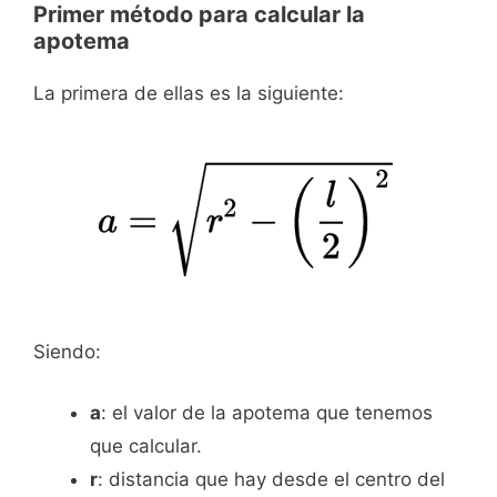
Primer método para calcular la
apotema
La primera de ellas es la siguiente:
Siendo:
a
: el valor de la apotema que tenemos
que calcular.
r
: distancia que hay desde el centro del