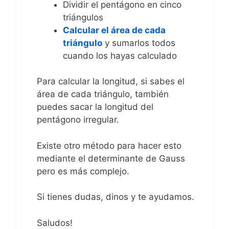
Dividir el pentágono en cinco
triángulos
Calcular el área de cada
triángulo
y sumarlos todos
cuando los hayas calculado
Para calcular la longitud, si sabes el
área de cada triángulo, también
puedes sacar la longitud del
pentágono irregular.
Existe otro método para hacer esto
mediante el determinante de Gauss
pero es más complejo.
Si tienes dudas, dinos y te ayudamos.
Saludos!