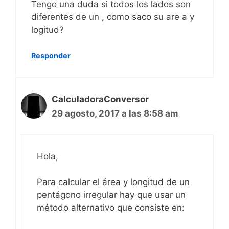
Tengo una duda si todos los lados son
diferentes de un , como saco su are a y
logitud?
Responder
CalculadoraConversor
29 agosto, 2017 a las 8:58 am
Hola,
Para calcular el área y longitud de un
pentágono irregular hay que usar un
método alternativo que consiste en: