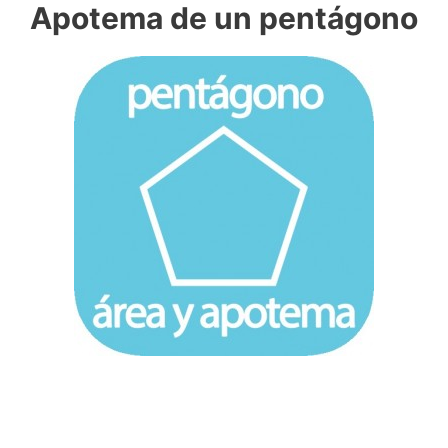
Apotema de un pentágono