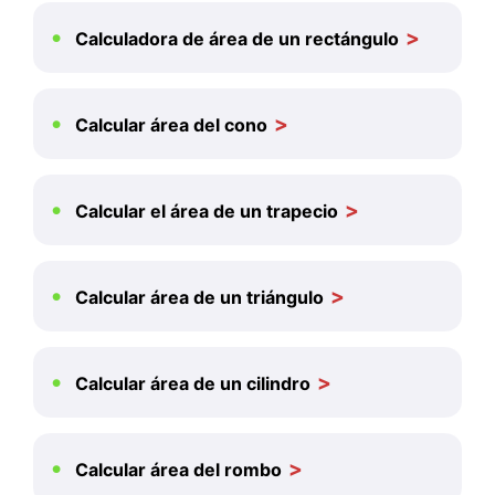
Calculadora de área de un rectángulo
Calcular área del cono
Calcular el área de un trapecio
Calcular área de un triángulo
Calcular área de un cilindro
Calcular área del rombo