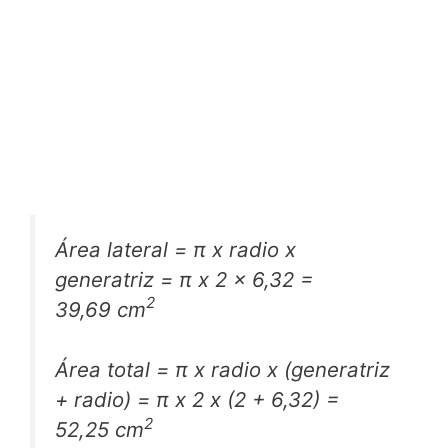
Área lateral = π x radio x
generatriz = π x 2 x 6,32 =
2
39,69 cm
Área total = π x radio x (generatriz
+ radio) = π x 2 x (2 + 6,32) =
2
52,25 cm