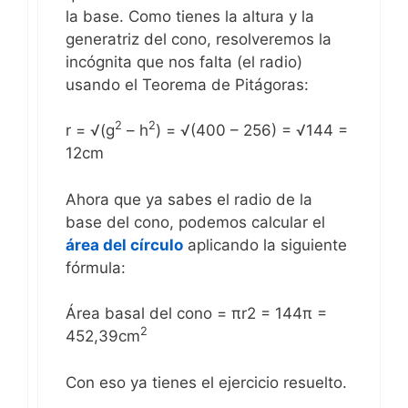
la base. Como tienes la altura y la
generatriz del cono, resolveremos la
incógnita que nos falta (el radio)
usando el Teorema de Pitágoras:
2
2
r = √(g
– h
) = √(400 – 256) = √144 =
12cm
Ahora que ya sabes el radio de la
base del cono, podemos calcular el
área del círculo
aplicando la siguiente
fórmula:
Área basal del cono = πr2 = 144π =
2
452,39cm
Con eso ya tienes el ejercicio resuelto.