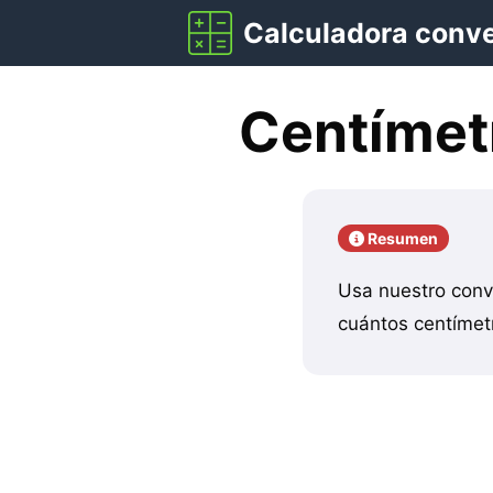
Saltar
Calculadora conv
al
contenido
Centímet
Resumen
Usa nuestro conv
cuántos centímetr