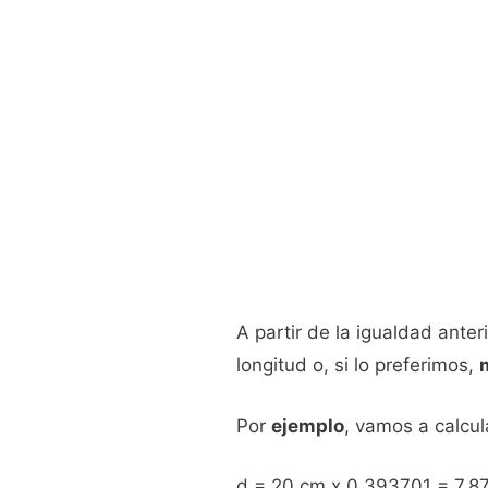
A partir de la igualdad ante
longitud o, si lo preferimos,
Por
ejemplo
, vamos a calcu
d = 20 cm x 0,393701 = 7,8