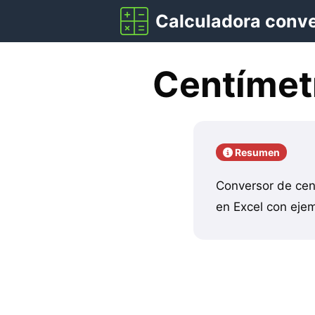
Saltar
Calculadora conv
al
contenido
Centímetr
Resumen
Conversor de cen
en Excel con ejem