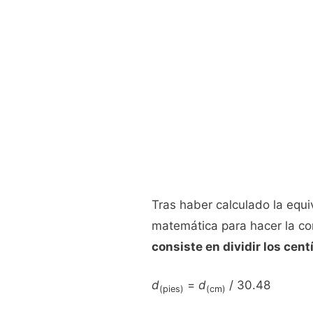
Tras haber calculado la equ
matemática para hacer la co
consiste en dividir los cen
d
=
d
/ 30.48
(pies)
(cm)