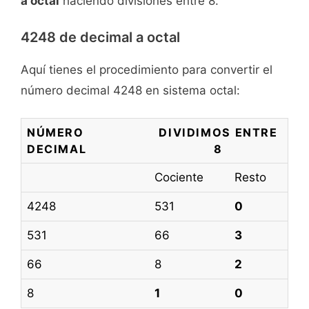
a octal
haciendo divisiones entre 8.
4248 de decimal a octal
Aquí tienes el procedimiento para convertir el
número decimal 4248 en sistema octal:
NÚMERO
DIVIDIMOS ENTRE
DECIMAL
8
Cociente
Resto
4248
531
0
531
66
3
66
8
2
8
1
0