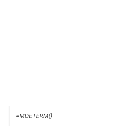
=MDETERM()