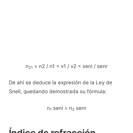
n
= n2 / n1 = v1 / v2 = seni / senr
21
De ahí se deduce la expresión de la Ley de
Snell, quedando demostrada su fórmula:
n
seni = n
senr
1
2
Índice de refracción