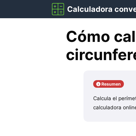
Saltar
Calculadora conv
al
contenido
Cómo calc
circunfer
Resumen
Calcula el períme
calculadora online