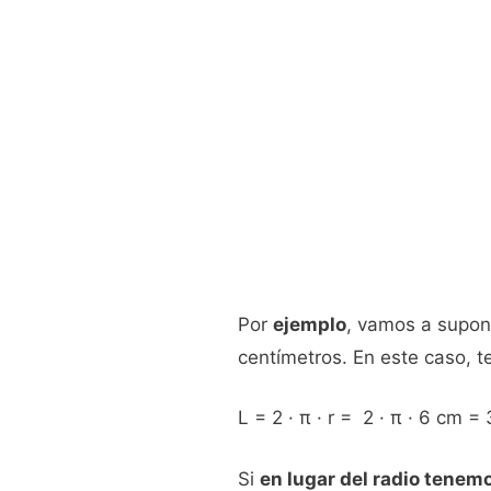
Por
ejemplo
, vamos a supon
centímetros. En este caso, 
L = 2 · π · r = 2 · π · 6 cm 
Si
en lugar del radio tenem