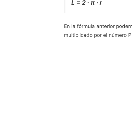
L = 2 · π · r
En la fórmula anterior podemo
multiplicado por el número PI