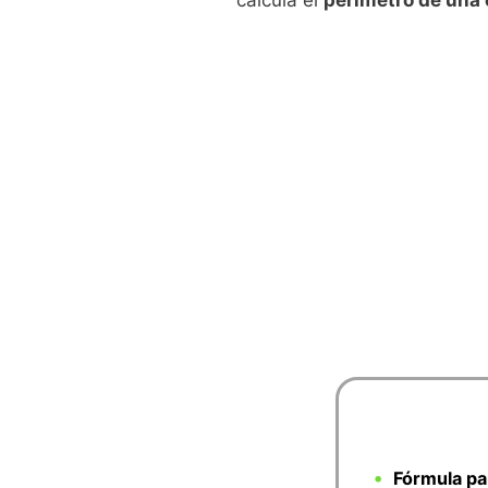
calcula el
perímetro de una 
Fórmula pa