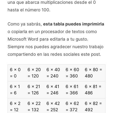
una que abarca multiplicaciones desde el 0
hasta el número 100.
Como ya sabrás,
esta tabla puedes imprimirla
o copiarla en un procesador de textos como
Microsoft Word para editarla a tu gusto.
Siempre nos puedes agradecer nuestro trabajo
compartiendo en las redes sociales este post.
6 x 0
6 x 20
6 x 40
6 x 60
6 x 80 =
= 0
= 120
= 240
= 360
480
6 x 1
6 x 21
6 x 41
6 x 61
6 x 81 =
= 6
= 126
= 246
= 366
486
6 x 2
6 x 22
6 x 42
6 x 62
6 x 82 =
= 12
= 132
= 252
= 372
492