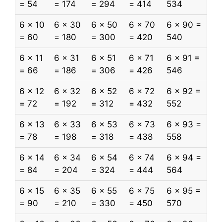
= 54
= 174
= 294
= 414
534
6 x 10
6 x 30
6 x 50
6 x 70
6 x 90 =
= 60
= 180
= 300
= 420
540
6 x 11
6 x 31
6 x 51
6 x 71
6 x 91 =
= 66
= 186
= 306
= 426
546
6 x 12
6 x 32
6 x 52
6 x 72
6 x 92 =
= 72
= 192
= 312
= 432
552
6 x 13
6 x 33
6 x 53
6 x 73
6 x 93 =
= 78
= 198
= 318
= 438
558
6 x 14
6 x 34
6 x 54
6 x 74
6 x 94 =
= 84
= 204
= 324
= 444
564
6 x 15
6 x 35
6 x 55
6 x 75
6 x 95 =
= 90
= 210
= 330
= 450
570