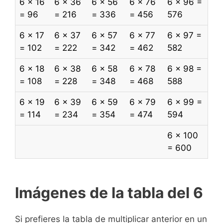
6 x 16
6 x 36
6 x 56
6 x 76
6 x 96 =
= 96
= 216
= 336
= 456
576
6 x 17
6 x 37
6 x 57
6 x 77
6 x 97 =
= 102
= 222
= 342
= 462
582
6 x 18
6 x 38
6 x 58
6 x 78
6 x 98 =
= 108
= 228
= 348
= 468
588
6 x 19
6 x 39
6 x 59
6 x 79
6 x 99 =
= 114
= 234
= 354
= 474
594
6 x 100
= 600
Imágenes de la tabla del 6
Si prefieres la tabla de multiplicar anterior en un