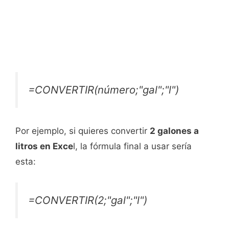
=CONVERTIR(número;"gal";"l")
Por ejemplo, si quieres convertir
2 galones a
litros en Exce
l, la fórmula final a usar sería
esta:
=CONVERTIR(2;"gal";"l")