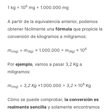
6
1 kg = 10
mg = 1.000.000 mg
A partir de la equivalencia anterior, podemos
obtener fácilmente una
fórmula
que propicie la
conversión de kilogramos a miligramos:
6
m
=
m
× 1.000.000 =
m
× 10
(mg)
(Kg)
(Kg)
Por
ejemplo
, vamos a pasar 3,2 Kg a
miligramos:
6
m
=
3,2 Kg
×1.000.000 =
3,2
× 10
Kg
(mg)
Cómo se puede comprobar,
la conversión es
realmente sencilla
y solamente encontramos