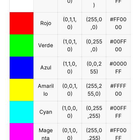
0)
FF
)
(0,1,1,
(255,0
#FF00
Rojo
0)
,0)
00
(1,0,1,
(0,255
#00FF
Verde
0)
,0)
00
(1,1,0,
(0,0,2
#0000
Azul
0)
55)
FF
Amaril
(0,0,1,
(255,2
#FFFF
lo
0)
55,0)
00
(1,0,0,
(0,255
#00FF
Cyan
0)
,255)
FF
Mage
(0,1,0,
(255,0
#FF00
nta
0)
,255)
FF