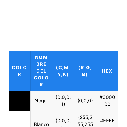
NOM
BRE
COLO
(C,M,
(R,G,
DEL
HEX
R
Y,K)
B)
COLO
R
(0,0,0,
#0000
Negro
(0,0,0)
1)
00
(255,2
(0,0,0,
#FFFF
Blanco
55,255